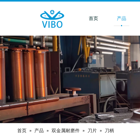
首页
产品
首页
»
产品
»
双金属耐磨件
»
刀片
»
刀柄