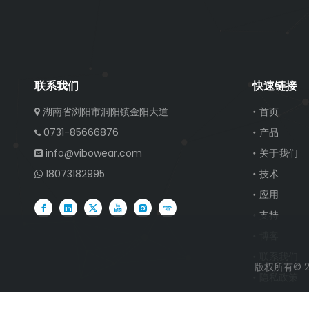
联系我们
快速链接
湖南省浏阳市洞阳镇金阳大道
首页

0731-85666876
产品

info@vibowear.com
关于我们

18073182995
技术

应用
支持
博客
联系我们
版权所有©
隐私政策