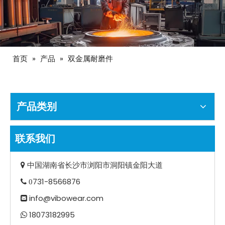
首页
»
产品
»
双金属耐磨件
产品类别
联系我们
中国湖南省长沙市浏阳市洞阳镇金阳大道

731-8566876
 0
info@vibowear.com

18073182995
