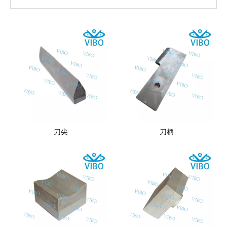
刀尖
刀柄