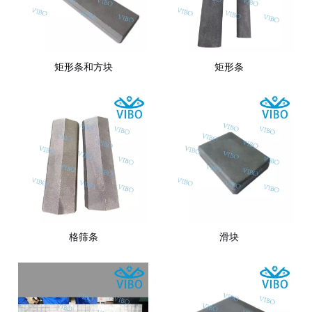
矩形条和方块
矩形条
格筛条
滑块