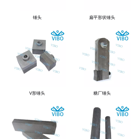
锤头
扁平形状锤头
V形锤头
糖厂锤头