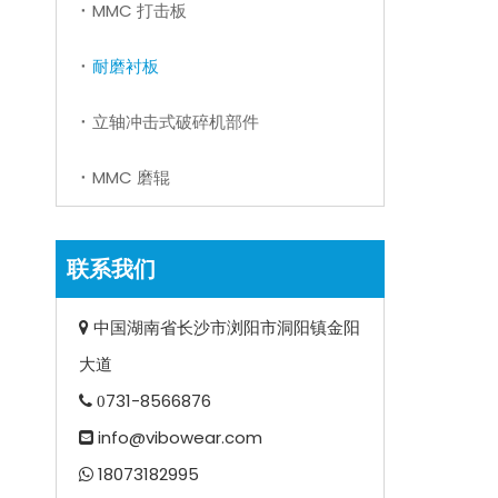
MMC 打击板
耐磨衬板
立轴冲击式破碎机部件
MMC 磨辊
联系我们
中国湖南省长沙市浏阳市洞阳镇金阳

大道
731-8566876
 0
info@vibowear.com

18073182995
