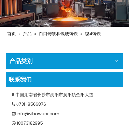
首页
»
产品
»
白口铸铁和镍硬铸铁
»
镍4铸铁
产品类别
联系我们
中国湖南省长沙市浏阳市洞阳镇金阳大道

731-8566876
 0
info@vibowear.com

18073182995
