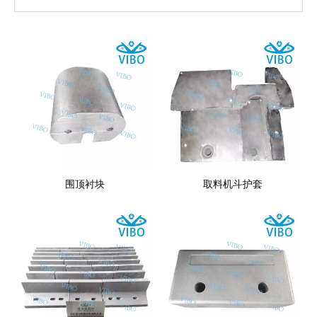
围顶衬块
取料机斗护套