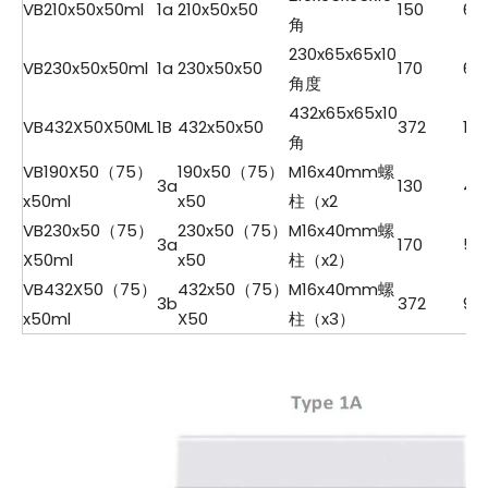
VB210x50x50ml
1a
210x50x50
150
6.0
角
230x65x65x10
VB230x50x50ml
1a
230x50x50
170
6.6
角度
432x65x65x10
VB432X50X50ML
1B
432x50x50
372
12.
角
VB190X50（75）
190x50（75）
M16x40mm螺
3a
130
4.3
x50ml
x50
柱（x2
VB230x50（75）
230x50（75）
M16x40mm螺
3a
170
5.2
X50ml
x50
柱（x2）
VB432X50（75）
432x50（75）
M16x40mm螺
3b
372
9.6
x50ml
X50
柱（x3）