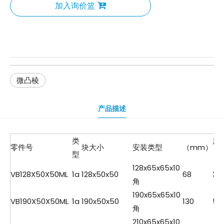
加入询价篮
微凸棱
产品描述
类
质
零件号
块大小
安装类型
（mm）
型
（
128x65x65x10
VB128X50X50ML
1a
128x50x50
68
3.7
角
190x65x65x10
VB190X50X50ML
1a
190x50x50
130
5.4
角
210x65x65x10