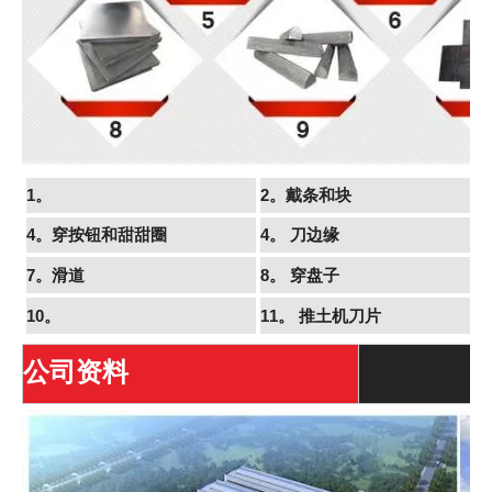
1。
2。戴条和块
4。穿按钮和甜甜圈
4。
刀边缘
7。滑道
8。
穿盘子
10。
11。
推土机刀片
公司资料