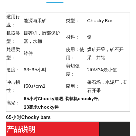
适用行
能源与采矿
类型：
Chocky Bar
业：
机器类
破碎机，唇部保护
材料：
铬
型：
器，水桶
处理类
使用：使
煤矿开采，矿石开
铸件
型：
用：
采，井钻
剪切强
硬度：
63-65小时
210MPA最小值
度：
冲击韧
采石场，水泥厂，矿
150J/cm2
应用：
性：
石开采
,
,
65小时Chocky酒吧
装载机chocky杆
高光：
23毫米Chocky棒
65小时Chocky bars
产品说明