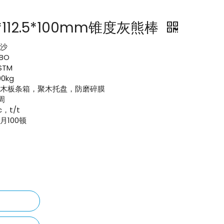
112.5*100mm锥度灰熊棒
长沙
IBO
STM
00kg
聚木板条箱，聚木托盘，防磨碎膜
周
/c，t/t
月100顿