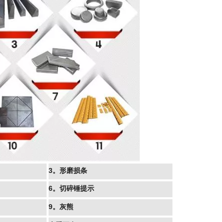
3。形磨损条
6。切碎锤提示
9。灰熊