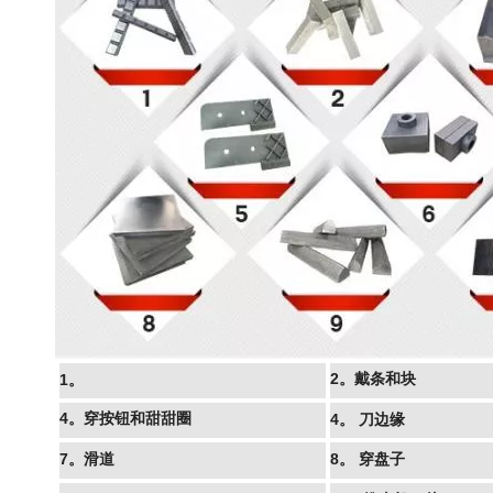
2。戴条和块
1。
4。穿按钮和甜甜圈
4。
刀边缘
7。滑道
8。
穿盘子