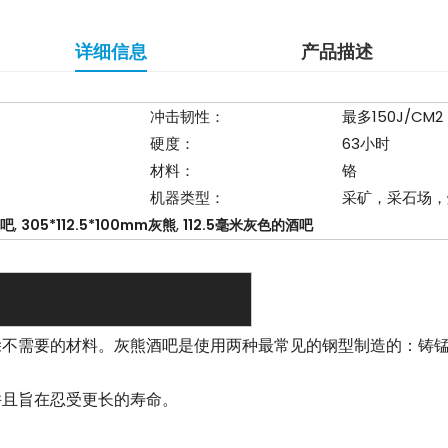
详细信息
产品描述
冲击韧性：
最多150J/CM2
硬度：
63小时
材料：
铬
机器类型：
采矿，采石场，
,
,
酒吧
305*112.5*100mm灰熊
112.5毫米灰色的酒吧
除不需要的材料。灰熊酒吧是使用两种最常见的钢型制造的：铸
并且旨在忍受更长的寿命。