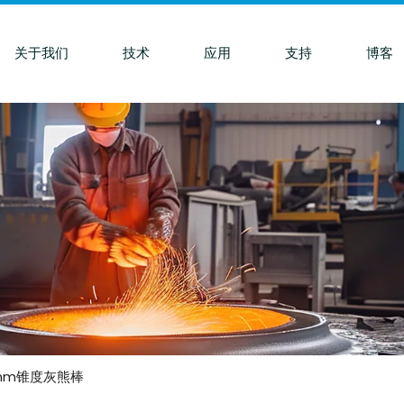
关于我们
技术
应用
支持
博客
00mm锥度灰熊棒