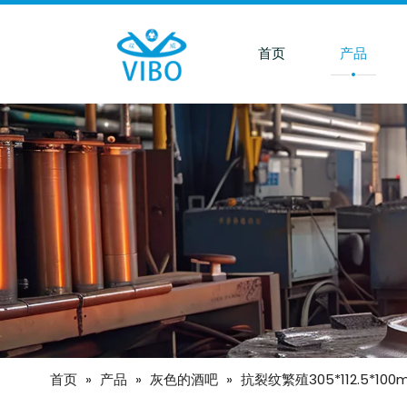
首页
产品
首页
»
产品
»
灰色的酒吧
»
抗裂纹繁殖305*112.5*1