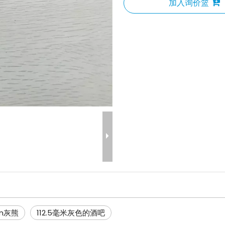
加入询价篮
0mm灰熊
112.5毫米灰色的酒吧