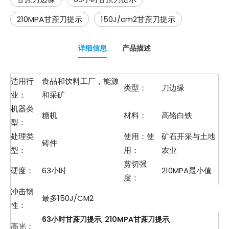
210MPA甘蔗刀提示
150J/cm2甘蔗刀提示
详细信息
产品描述
适用行
食品和饮料工厂，能源
类型：
刀边缘
业：
和采矿
机器类
糖机
材料：
高铬白铁
型：
处理类
使用：使
矿石开采与土地
铸件
型：
用：
农业
剪切强
硬度：
63小时
210MPA最小值
度：
冲击韧
最多150J/CM2
性：
,
,
63小时甘蔗刀提示
210MPA甘蔗刀提示
高光：