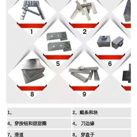
1。
2。戴条和块
4。穿按钮和甜甜圈
4。
刀边缘
7。滑道
8。
穿盘子