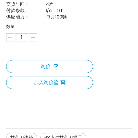
交货时间：
4周
付款条款：
l/c，t/t
供应能力：
每月100顿
数量：
询价
加入询价篮
甘蔗刀边缘
63小时甘蔗刀提示