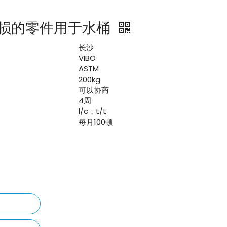
损的零件用于水桶
长沙
VIBO
ASTM
200kg
可以协商
4周
l/c，t/t
每月100顿