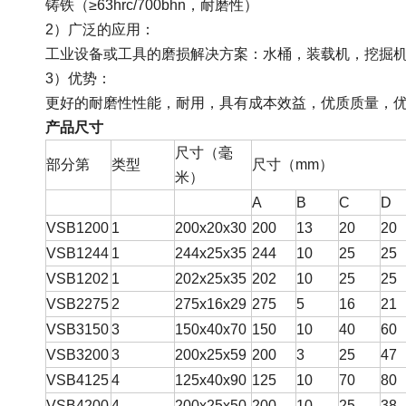
铸铁（≥63hrc/700bhn，耐磨性）
2）广泛的应用：
工业设备或工具的磨损解决方案：水桶，装载机，挖掘
3）优势：
更好的耐磨性性能，耐用，具有成本效益，优质质量，
产品尺寸
尺寸（毫
部分第
类型
尺寸（mm）
米）
A
B
C
D
VSB1200
1
200x20x30
200
13
20
20
VSB1244
1
244x25x35
244
10
25
25
VSB1202
1
202x25x35
202
10
25
25
VSB2275
2
275x16x29
275
5
16
21
VSB3150
3
150x40x70
150
10
40
60
VSB3200
3
200x25x59
200
3
25
47
VSB4125
4
125x40x90
125
10
70
80
VSB4200
4
200x25x50
200
10
25
38