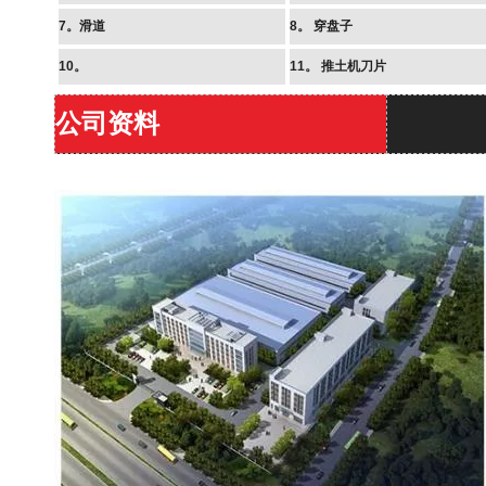
7。滑道
8。
穿盘子
10。
11。
推土机刀片
公司资料