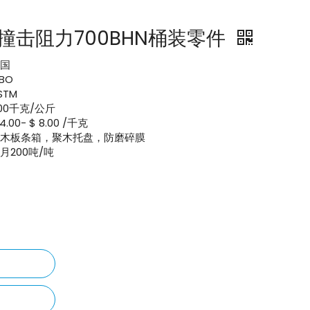
mm撞击阻力700BHN桶装零件
中国
IBO
STM
00千克/公斤
 4.00- $ 8.00 /千克
聚木板条箱，聚木托盘，防磨碎膜
月200吨/吨