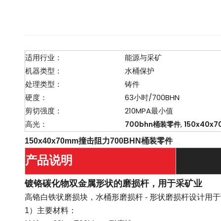
适用行业：
能源与采矿
机器类型：
水桶保护
处理类型：
铸件
硬度：
63小时/700BHN
剪切强度：
210MPA最小值
高光：
,
700bhn桶装零件
150x40
150x40x70mm撞击阻力700BHN桶装零件
产品说明
镀铬碳化物双金属形状的磨损杆，用于采矿业
高铬白铁状磨损块，水桶形磨损杆 - 形状磨损杆设计
1）主要材料：