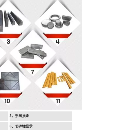
3。形磨损条
6。切碎锤提示