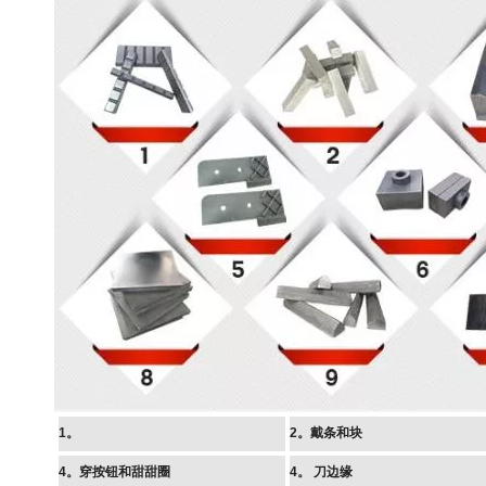
1。
2。戴条和块
4。穿按钮和甜甜圈
4。
刀边缘