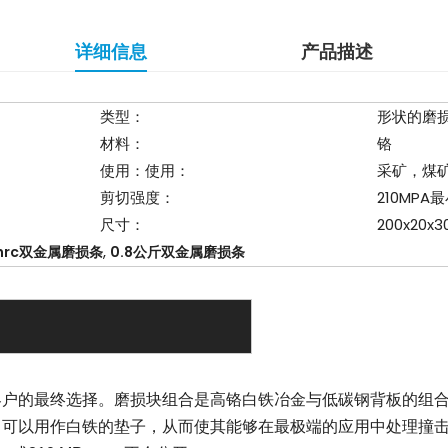
详细信息
产品描述
类型：
形状的磨
材料：
铬
使用：使用：
采矿，煤
剪切强度：
210MPA
尺寸：
200x20x
,
hrc双金属磨损条
0.8公斤双金属磨损条
最终选择。磨损块组合是高铬白铁冶金与低碳钢背板的组合。白铁的最
，可以用作白铁的垫子，从而使其能够在最极端的应用中处理撞