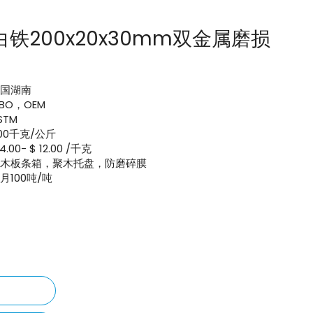
白铁200x20x30mm双金属磨损
中国湖南
IBO，OEM
STM
00千克/公斤
 4.00- $ 12.00 /千克
聚木板条箱，聚木托盘，防磨碎膜
月100吨/吨