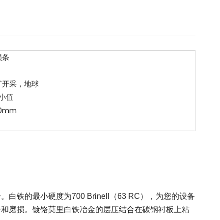
损条
矿开采，地球
最小值
30mm
小硬度为700 Brinell（63 RC），为您的设备
击和磨损。镀铬莫里白铁冶金的层压结合在碳钢衬板上粘