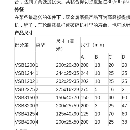
合，达到了高强度接头。其粘合剪切强度超过30,500 psi
特征
在某些最恶劣的条件下，双金属磨损产品可为高磨损提
机，铲子，车轮装载机桶或破碎机衬里的寿命。也可以
产品尺寸
尺寸（毫
部分第
类型
尺寸（mm）
米）
A
B
C
D
VSB1200
1
200x20x30
200
13
20
20
VSB1244
1
244x25x35
244
10
25
25
VSB1202
1
202x25x35
202
10
25
25
VSB2275
2
275x16x29
275
5
16
21
VSB3150
3
150x40x70
150
10
40
60
VSB3200
3
200x25x59
200
3
25
47
VSB4125
4
125x40x90
125
10
70
80
VSB4200
4
200x25x50
200
10
25
38