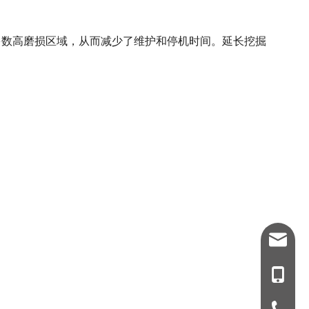
多数高磨损区域，从而减少了维护和停机时间。延长挖掘
info@v
1807318