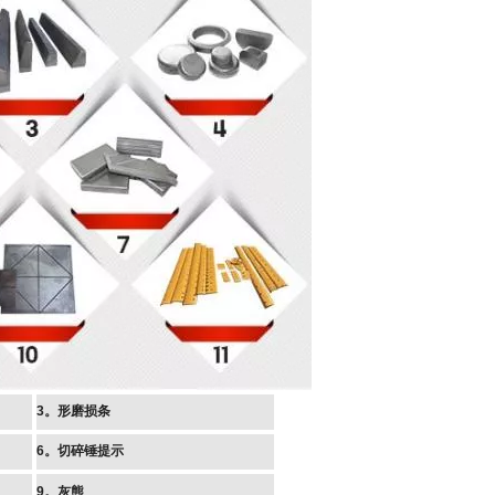
3。形磨损条
6。切碎锤提示
9。灰熊