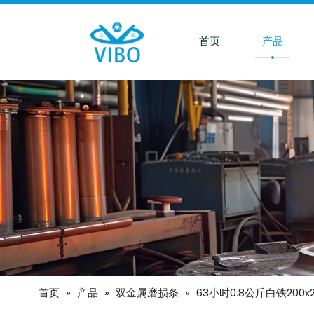
首页
产品
首页
»
产品
»
双金属磨损条
»
63小时0.8公斤白铁200