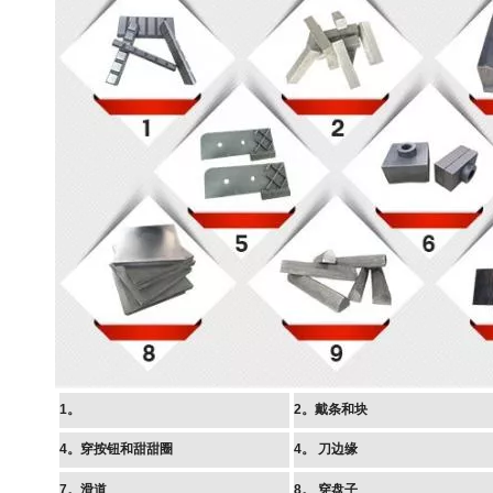
1。
2。戴条和块
4。穿按钮和甜甜圈
4。
刀边缘
7。滑道
8。
穿盘子