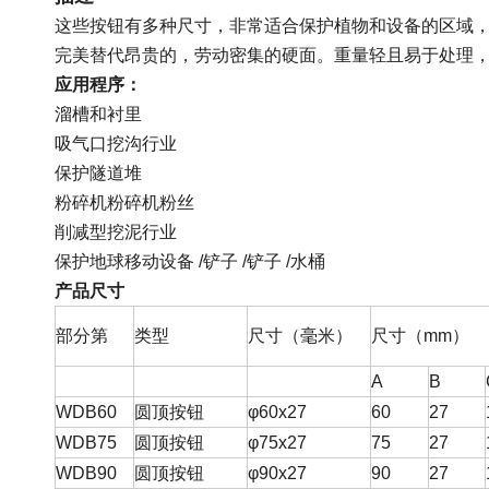
这些按钮有多种尺寸，非常适合保护植物和设备的区域
完美替代昂贵的，劳动密集的硬面。重量轻且易于处理
应用程序：
溜槽和衬里
吸气口挖沟行业
保护隧道堆
粉碎机粉碎机粉丝
削减型挖泥行业
保护地球移动设备 /铲子 /铲子 /水桶
产品尺寸
部分第
类型
尺寸（毫米）
尺寸（mm）
A
B
WDB60
圆顶按钮
φ60x27
60
27
WDB75
圆顶按钮
φ75x27
75
27
WDB90
圆顶按钮
φ90x27
90
27