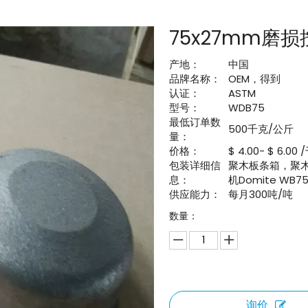
75x27mm磨
产地：
中国
品牌名称：
OEM，得到
认证：
ASTM
型号：
WDB75
最低订单数
500千克/公斤
量：
价格：
$ 4.00- $ 6.00
包装详细信
聚木板条箱，聚
息：
机Domite WB7
供应能力：
每月300吨/吨
数量：
询价