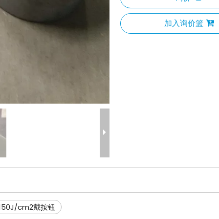
加入询价篮
150J/cm2戴按钮