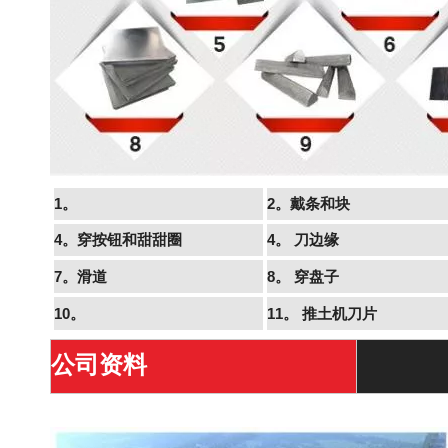
1。
2。戴条和块
4。穿按钮和甜甜圈
4。
刀边缘
7。滑道
8。
穿盘子
10。
11。
推土机刀片
公司资料