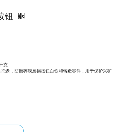
损按钮
 /千克
木托盘，防磨碎膜磨损按钮白铁和铸造零件，用于保护采矿
5