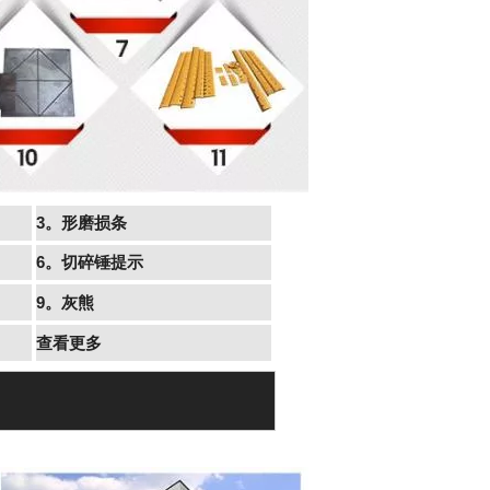
3。形磨损条
6。切碎锤提示
9。灰熊
查看更多