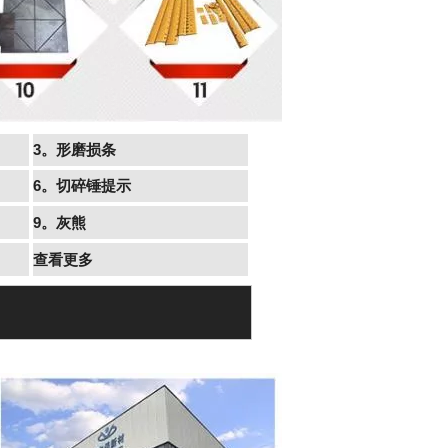
3。形磨损条
6。切碎锤提示
9。灰熊
查看更多