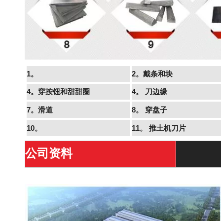
1。
2。戴条和块
4。穿按钮和甜甜圈
4。
刀边缘
7。滑道
8。
穿盘子
10。
11。
推土机刀片
公司资料