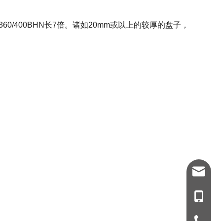
 360/400BHN长7倍。诸如20mm或以上的较厚的盘子，
info@v
1807318