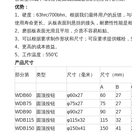
优势：
1。硬度：63hrc/700bhn。根据我们最终用户的反馈，与
使用寿命更长。从板表面到悬挂的接头，耐磨性性能是
2。磨损板表面光滑且平坦，介质不容易粘贴。
3。可以根据要求制作形状和尺寸；可应要求提供螺栓，
4。更高的成本效益。
5。工作温度：550℃
产品尺寸
部分第
类型
尺寸（毫米）
尺寸（mm）
A
B
WDB60
圆顶按钮
φ60x27
60
27
WDB75
圆顶按钮
φ75x27
75
27
WDB90
圆顶按钮
φ90x27
90
27
WDB115
圆顶按钮
φ115x32
115
32
WDB150
圆顶按钮
φ150x41
150
41