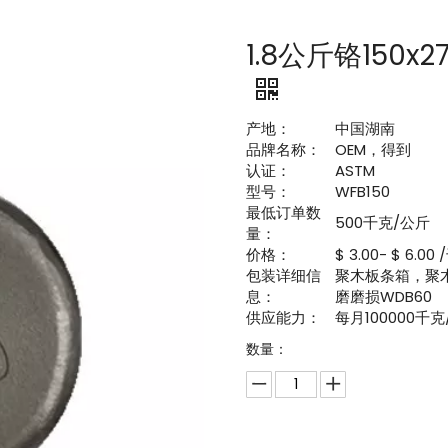
1.8公斤铬15
产地：
中国湖南
品牌名称：
OEM，得到
认证：
ASTM
型号：
WFB150
最低订单数
500千克/公斤
量：
价格：
$ 3.00- $ 6.00
包装详细信
聚木板条箱，聚木
息：
磨磨损WDB60
供应能力：
每月100000千
数量：