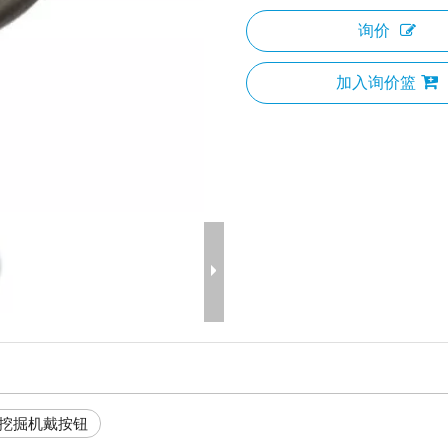
询价
加入询价篮
挖掘机戴按钮