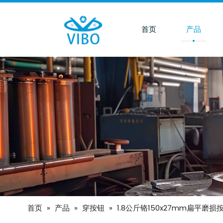
首页
产品
首页
»
产品
»
穿按钮
»
1.8公斤铬150x27mm扁平磨