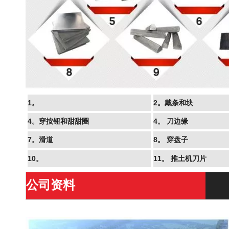
1。
2。戴条和块
4。穿按钮和甜甜圈
4。
刀边缘
7。滑道
8。
穿盘子
10。
11。
推土机刀片
公司资料