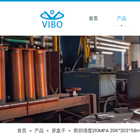
首页
产品
首页
»
产品
»
穿盘子
»
剪切强度210MPA 206*203