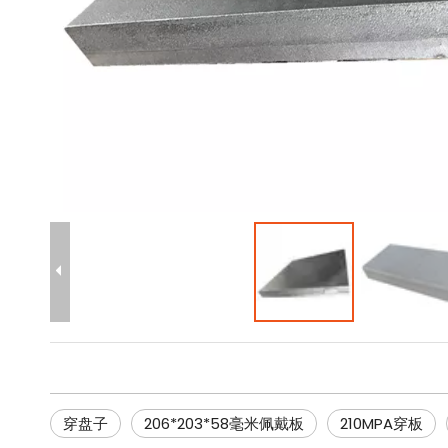
穿盘子
206*203*58毫米佩戴板
210MPA穿板