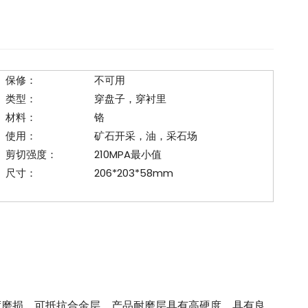
保修：
不可用
类型：
穿盘子，穿衬里
材料：
铬
使用：
矿石开采，油，采石场
剪切强度：
210MPA最小值
尺寸：
206*203*58mm
度磨损，可抵抗合金层。产品耐磨层具有高硬度，具有良