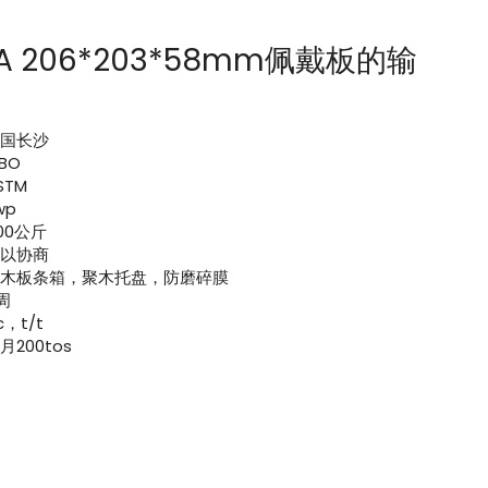
A 206*203*58mm佩戴板的输
中国长沙
IBO
STM
wp
00公斤
可以协商
聚木板条箱，聚木托盘，防磨碎膜
周
/c，t/t
月200tos