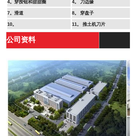
4。穿按钮和甜甜圈
4。
刀边缘
7。滑道
8。
穿盘子
10。
11。
推土机刀片
公司资料