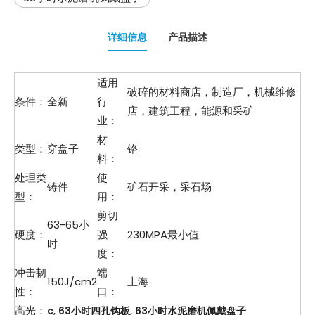
详细信息
产品描述
适用
破碎的材料商店，制造厂，机械维修
条件：
全新
行
店，建筑工程，能源和采矿
业：
材
类型：
穿盘子
铬
料：
处理类
使
铸件
矿石开采，采石场
型：
用：
剪切
63-65小
硬度：
强
230MPA最小值
时
度：
冲击韧
端
150J/cm2
上海
性：
口：
高光：
,
,
c
63小时四孔钩板
63小时水泥磨机佩戴盘子