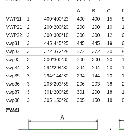
A
B
C
D
VWP11
1
400*400*23
400
400
15
8
VWP21
2
200*200*20
200
200
10
10
VWP22
2
300*300*18
300
300
12
6
vwp31
3
445*445*25
445
445
19
6
vwp32
3
372*372*28
372
372
20
8
vwp33
3
300*300*30
300
300
20
10
vwp34
3
294*294*30
294
294
20
10
vwp35
3
294*144*30
294
144
20
10
vwp36
3
206*203*58
206
203
38
20
vwp37
3
301*200*28
301
200
18
10
vwp38
3
305*150*26
305
150
18
8
产品图