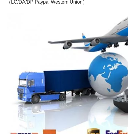
（LC/DA/DP Paypal Western Union）