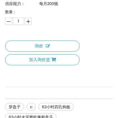
供应能力：
每月200顿
数量：
询价
加入询价篮
穿盘子
c
63小时四孔钩板
63小时水泥磨机佩戴盘子