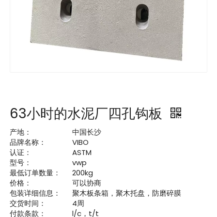
63小时的水泥厂四孔钩板
产地：
中国长沙
品牌名称：
VIBO
认证：
ASTM
型号：
vwp
最低订单数量：
200kg
价格：
可以协商
包装详细信息：
聚木板条箱，聚木托盘，防磨碎膜
交货时间：
4周
付款条款：
l/c，t/t