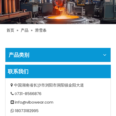
首页
»
产品
»
滑雪条
产品类别
联系我们
中国湖南省长沙市浏阳市洞阳镇金阳大道

731-8566876
 0
info@vibowear.com

18073182995
