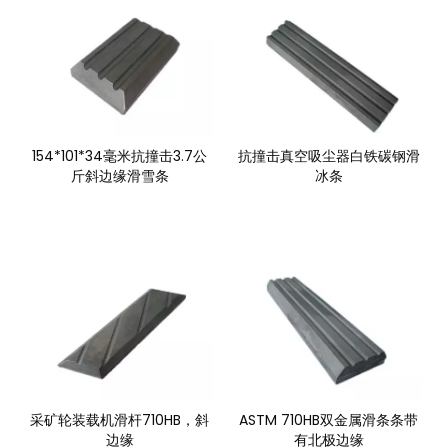
154*101*34毫米抗撞击3.7公
抗撞击真空吸尘器白铁碳钢滑
斤斜边缘滑雪条
冰条
采矿轮装载机滑杆710HB，斜
ASTM 710HB双金属滑条条带
边缘
有北极边缘