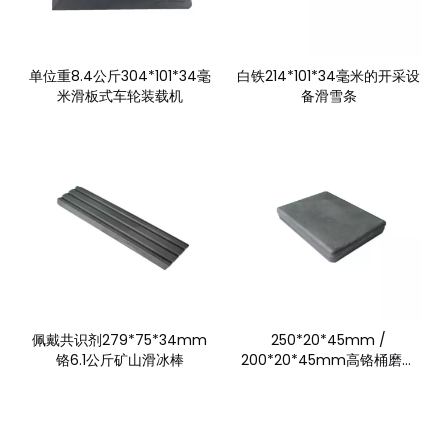
单位重8.4公斤304*101*34毫
白铁214*101*34毫米的开采设
米滑板式车轮装载机
备滑雪条
佩戴共识剂279*75*34mm
250*20*45mm /
铬6.1公斤矿山滑冰棒
200*20*45mm高铬桶磨损
零件